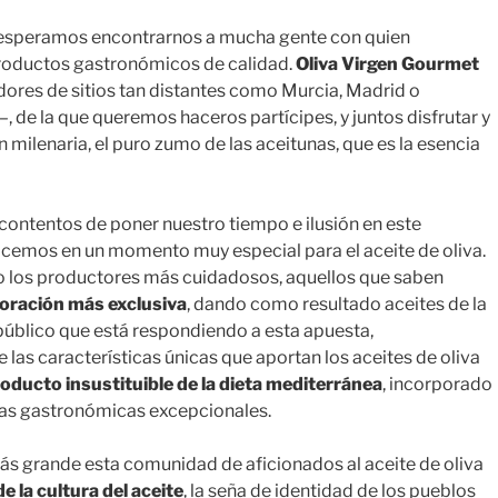
e esperamos encontrarnos a mucha gente con quien
productos gastronómicos de calidad.
Oliva Virgen Gourmet
ores de sitios tan distantes como Murcia, Madrid o
–, de la que queremos haceros partícipes, y juntos disfrutar y
 milenaria, el puro zumo de las aceitunas, que es la esencia
contentos de poner nuestro tiempo e ilusión en este
emos en un momento muy especial para el aceite de oliva.
do los productores más cuidadosos, aquellos que saben
aboración más exclusiva
, dando como resultado aceites de la
 público que está respondiendo a esta apuesta,
s características únicas que aportan los aceites de oliva
oducto insustituible de la dieta mediterránea
, incorporado
as gastronómicas excepcionales.
ás grande esta comunidad de aficionados al aceite de oliva
de la cultura del aceite
, la seña de identidad de los pueblos