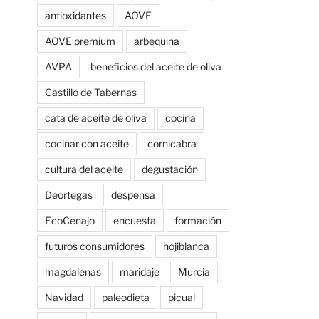
antioxidantes
AOVE
AOVE premium
arbequina
AVPA
beneficios del aceite de oliva
Castillo de Tabernas
cata de aceite de oliva
cocina
cocinar con aceite
cornicabra
cultura del aceite
degustación
Deortegas
despensa
EcoCenajo
encuesta
formación
futuros consumidores
hojiblanca
magdalenas
maridaje
Murcia
Navidad
paleodieta
picual