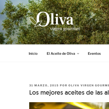
Saltar
al
contenido
OLIVA VIRGEN
El Mundo del Aceite. Propiedades, variedades,
Inicio
El Aceite de Oliva
Eventos
PUBLICADO
31 MARZO, 2015
POR
OLIVA VIRGEN GOURM
EL
Los mejores aceites de las a